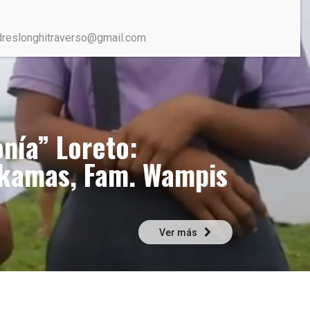
dreslonghitraverso@gmail.com
nía” Loreto:
okamas, Fam. Wampis
Ver más