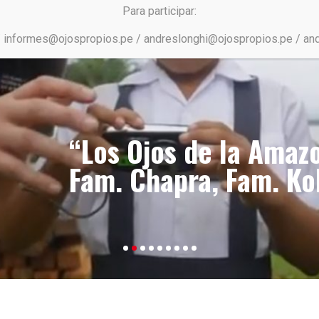
Para participar:
/ informes@ojospropios.pe / andreslonghi@ojospropios.pe / an
“Los Ojos de la Amazo
Fam. Chapra, Fam. K