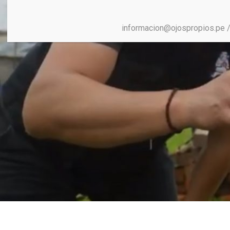
informacion@ojospropios.pe 