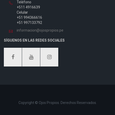
Teléfono
+511 4916639
Celular
+51 994366616
+51 997133792
informacion@ojospropios.pe
SÍGUENOS EN LAS REDES SOCIALES
Copyright © Ojos Propios. Derechos Reservados.