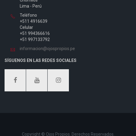
Lima - Perú
Teléfono
+511 4916639
Celular
+51 994366616
+51 997133792
informacion@ojospropios.pe
SÍGUENOS EN LAS REDES SOCIALES
Copyright © Ojos Propios. Derechos Reservados.