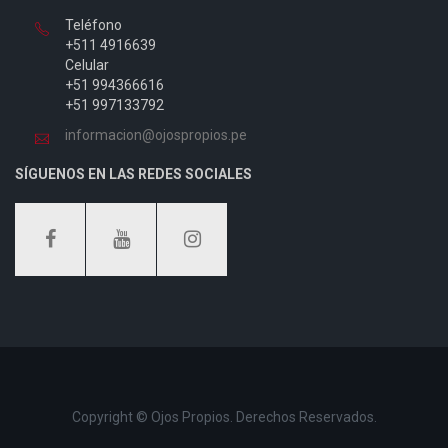
Teléfono
+511 4916639
Celular
+51 994366616
+51 997133792
informacion@ojospropios.pe
SÍGUENOS EN LAS REDES SOCIALES
Copyright © Ojos Propios. Derechos Reservados.