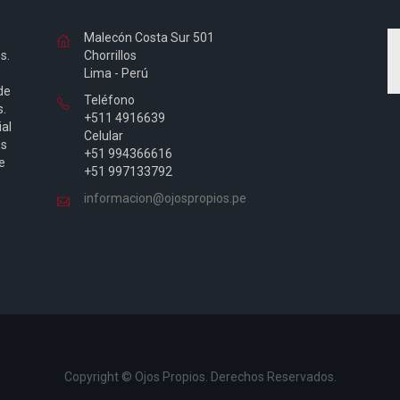
Malecón Costa Sur 501
s.
Chorrillos
Lima - Perú
de
Teléfono
s.
+511 4916639
ial
Celular
Es
+51 994366616
e
+51 997133792
informacion@ojospropios.pe
Copyright © Ojos Propios. Derechos Reservados.