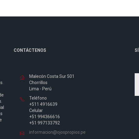
CONTÁCTENOS
S
Malecón Costa Sur 501
s.
Chorrillos
Lima - Perú
de
Teléfono
s.
+511 4916639
ial
Celular
Es
+51 994366616
e
+51 997133792
informacion@ojospropios.pe