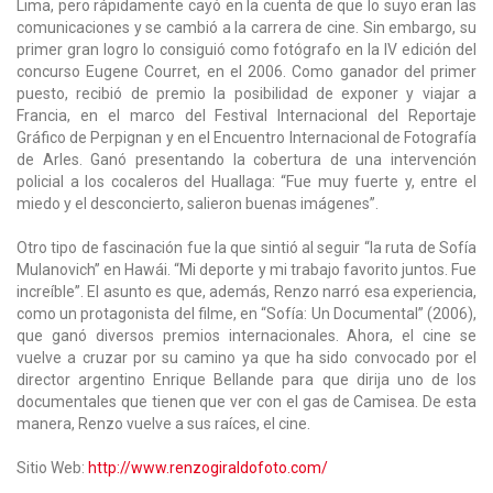
Lima, pero rápidamente cayó en la cuenta de que lo suyo eran las
comunicaciones y se cambió a la carrera de cine. Sin embargo, su
primer gran logro lo consiguió como fotógrafo en la IV edición del
concurso Eugene Courret, en el 2006. Como ganador del primer
puesto, recibió de premio la posibilidad de exponer y viajar a
Francia, en el marco del Festival Internacional del Reportaje
Gráfico de Perpignan y en el Encuentro Internacional de Fotografía
de Arles. Ganó presentando la cobertura de una intervención
policial a los cocaleros del Huallaga: “Fue muy fuerte y, entre el
miedo y el desconcierto, salieron buenas imágenes”.
Otro tipo de fascinación fue la que sintió al seguir “la ruta de Sofía
Mulanovich” en Hawái. “Mi deporte y mi trabajo favorito juntos. Fue
increíble”. El asunto es que, además, Renzo narró esa experiencia,
como un protagonista del filme, en “Sofía: Un Documental” (2006),
que ganó diversos premios internacionales. Ahora, el cine se
vuelve a cruzar por su camino ya que ha sido convocado por el
director argentino Enrique Bellande para que dirija uno de los
documentales que tienen que ver con el gas de Camisea. De esta
manera, Renzo vuelve a sus raíces, el cine.
Sitio Web:
http://www.renzogiraldofoto.com/