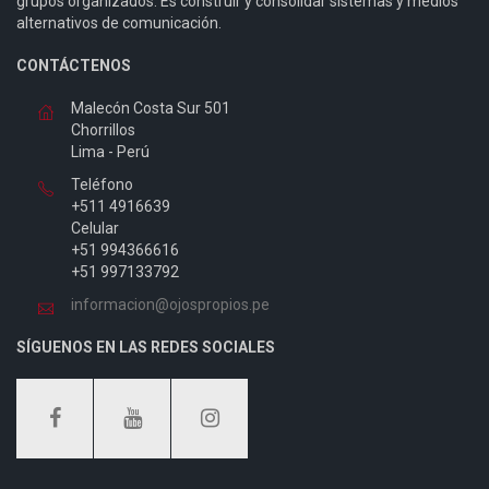
grupos organizados. Es construir y consolidar sistemas y medios
alternativos de comunicación.
CONTÁCTENOS
Malecón Costa Sur 501
Chorrillos
Lima - Perú
Teléfono
+511 4916639
Celular
+51 994366616
+51 997133792
informacion@ojospropios.pe
SÍGUENOS EN LAS REDES SOCIALES