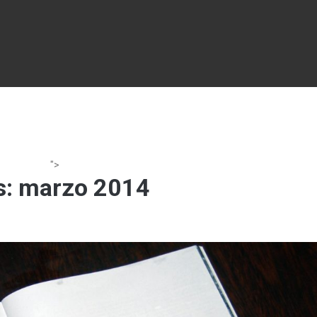
">
s:
marzo 2014