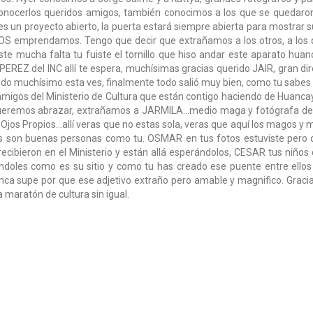
nocerlos queridos amigos, también conocimos a los que se quedaron
es un proyecto abierto, la puerta estará siempre abierta para mostrar s
OS emprendamos. Tengo que decir que extrañamos a los otros, a los
e mucha falta tu fuiste el tornillo que hiso andar este aparato huan
R PEREZ del INC allí te espera, muchísimas gracias querido JAIR, gran dir
udo muchísimo esta ves, finalmente todo salió muy bien, como tu sabe
amigos del Ministerio de Cultura que están contigo haciendo de Huanca
 queremos abrazar, extrañamos a JARMILA…medio maga y fotógrafa de
 Ojos Propios…allí veras que no estas sola, veras que aquí los magos y
os son buenas personas como tu. OSMAR en tus fotos estuviste pero 
recibieron en el Ministerio y están allá esperándolos, CESAR tus niños
ndoles como es su sitio y como tu has creado ese puente entre ellos
nca supe por que ese adjetivo extraño pero amable y magnifico. Graci
 maratón de cultura sin igual.