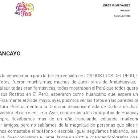
UANCAYO
os la convocatoria para la tercera versión de LOS ROSTROS DEL PERU,
 fotos, fueron muchísimas, muchas de Junín otras de Andahuaylas, 
al sur, todas eran fantásticas, todas mostraban el Perú que todos quer
 sus Rostros en El Perú, esperaron como huancaíno que espera una
inalmente el 23 de mayo, ayer, pudimos ver las fotos en las paredes d
ltura. Puntualmente a la Dirección desconcentrada de Cultura de Juní
vendrá el cierre en Lima. Ayer, conocimos a los fotógrafos de Huancay
pre, llevábamos mas de un año trabajando, editando maillean
 amigos, pero no sabíamos de la magnitud de personas que ellos te
os contestaba el teléfono o escribía. Igual, seguíamos hablando, pa
. Ayer conocimos a Jorge Jaime y a Kattya, grandes fotógrafos y par